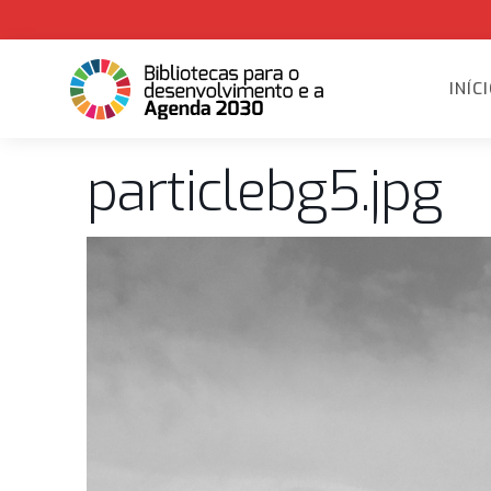
INÍC
particlebg5.jpg