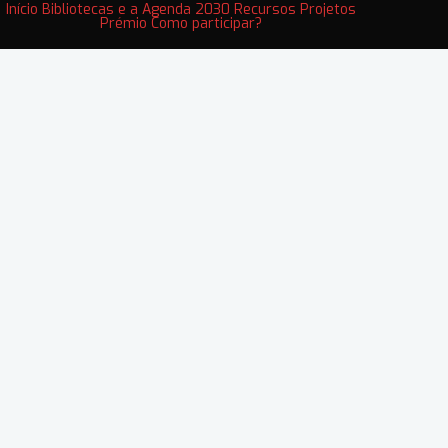
Início
Bibliotecas e a Agenda 2030
Recursos
Projetos
Prémio
Como participar?